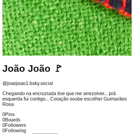
João João 🚩
@
joaojoao1.bsky.social
Chegando na encruziada tive que me arrezolver... prá
esquerda fui contigo... Coração soube escolher Guimarães
Rosa
0
Pins
0
Boards
0
Followers
0
Following