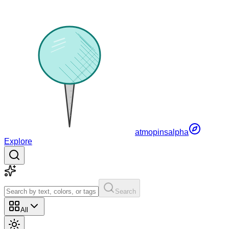
atmopins
alpha
Explore
Search
All