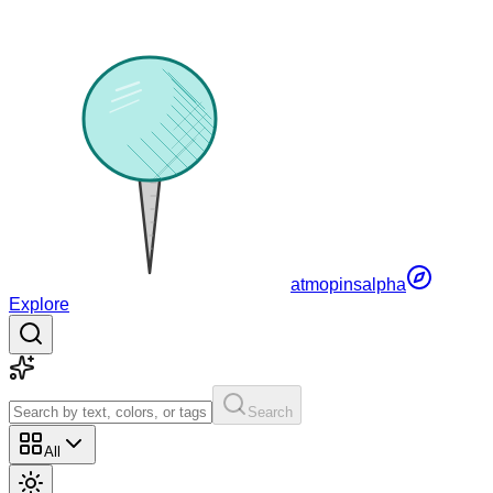
atmopins
alpha
Explore
Search
All