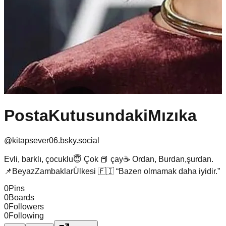
PostaKutusundakiMızıka
@
kitapsever06.bsky.social
Evli, barklı, çocuklu😇 Çok 📕 çay☕️ Ordan, Burdan,şurdan.
📌BeyazZambaklarÜlkesi 🇫🇮 “Bazen olmamak daha iyidir.”
0
Pins
0
Boards
0
Followers
0
Following