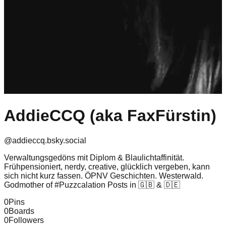
AddieCCQ (aka FaxFürstin)
@
addieccq.bsky.social
Verwaltungsgedöns mit Diplom & Blaulichtaffinität.
Frühpensioniert, nerdy, creative, glücklich vergeben, kann
sich nicht kurz fassen. ÖPNV Geschichten. Westerwald.
Godmother of #Puzzcalation Posts in 🇬🇧 & 🇩🇪
0
Pins
0
Boards
0
Followers