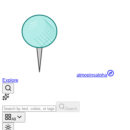
atmopins
alpha
Explore
Search
All