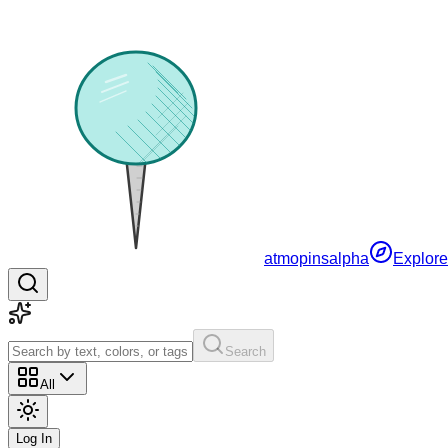
atmopins
alpha
Explore
Search
All
Log In