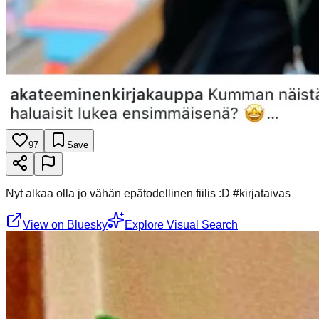
97
Save
Nyt alkaa olla jo vähän epätodellinen fiilis :D #kirjataivas
View on Bluesky
Explore Visual Search