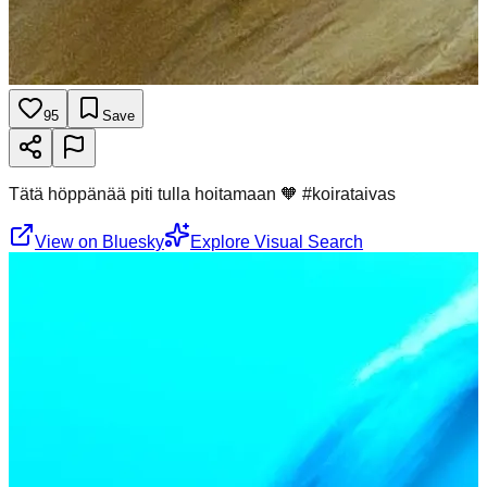
95
Save
Tätä höppänää piti tulla hoitamaan 🧡 #koirataivas
View on Bluesky
Explore Visual Search