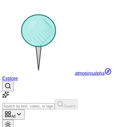
atmopins
alpha
Explore
Search
All