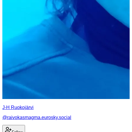
J-H Ruokojärvi
@
raivokasmagma.eurosky.social